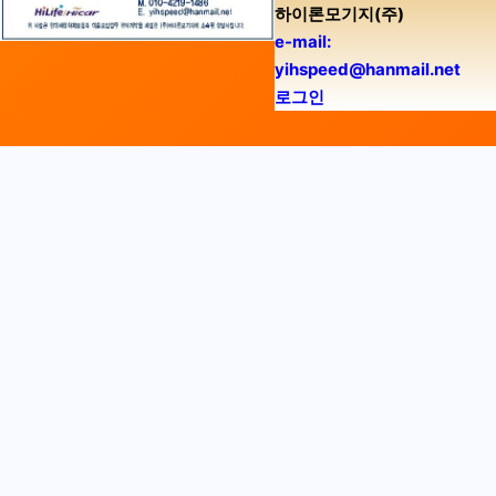
하이론모기지(주)
e-mail:
yihspeed@hanmail.net
로그인