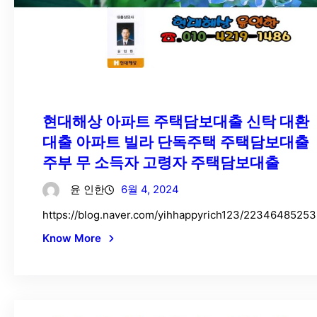
현대해상 아파트 주택담보대출 신탁 대환
대출 아파트 빌라 단독주택 주택담보대출
주부 무 소득자 고령자 주택담보대출
윤 인한
6월 4, 2024
https://blog.naver.com/yihhappyrich123/2234648525
Know More