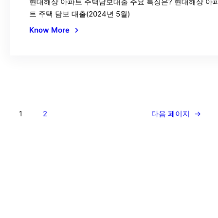
현대해상 아파트 주택담보대출 주요 특징은? 현대해상 아
트 주택 담보 대출(2024년 5월)
Know More
1
2
다음 페이지
→