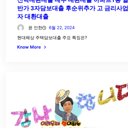
신탁대환대출 대부 대환대출 아파트1층 
반가 3자담보대출 후순위추가 고 금리사
자 대환대출
윤 인한
6월 22, 2024
현대해상 주택담보대출 주요 특징은?
Know More