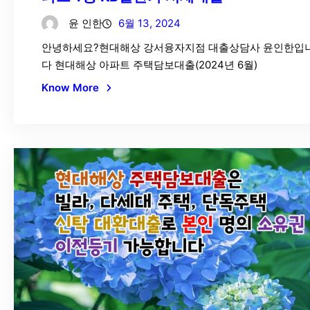
윤 인한
6월 13, 2024
안녕하세요?현대해상 강서융자지점 대출상담사 윤인한입
다 현대해상 아파트 주택담보대출(2024년 6월)
Know More