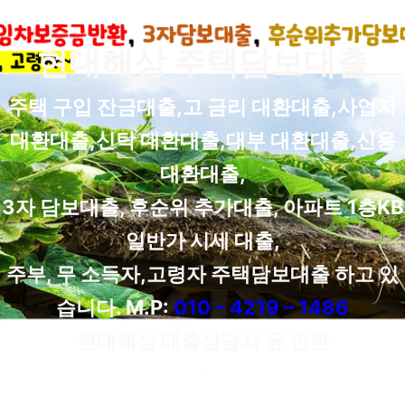
현대해상 주택담보대출
주택 구입 잔금대출,고 금리 대환대출,사업자
대환대출,신탁 대환대출,대부 대환대출,신용
대환대출,
3자 담보대출, 후순위 추가대출, 아파트 1층KB
일반가 시세 대출,
주부, 무 소득자,고령자 주택담보대출 하고 있
습니다. M.P:
010 – 4219 – 1486
현대해상 대출상담사 윤 인한