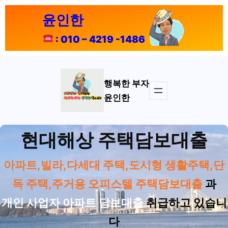
콘
윤인한
텐
츠
: 010 – 4219 -1486
로
바
로
가
행복한 부자
기
윤인한
현대해상 주택담보대출
아파트,빌라,다세대 주택,도시형 생활주택,단
독 주택,주거용 오피스텔 주택담보대출
과
개인 사업자 아파트 담보대출
취급하고 있습니
다