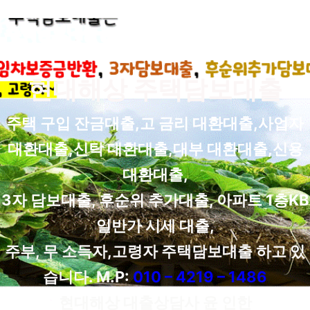
현대해상 주택담보대출
주택 구입 잔금대출,고 금리 대환대출,사업자
대환대출,신탁 대환대출,대부 대환대출,신용
대환대출,
3자 담보대출, 후순위 추가대출, 아파트 1층KB
일반가 시세 대출,
주부, 무 소득자,고령자 주택담보대출 하고 있
습니다. M.P:
010 – 4219 – 1486
현대해상 대출상담사 윤 인한