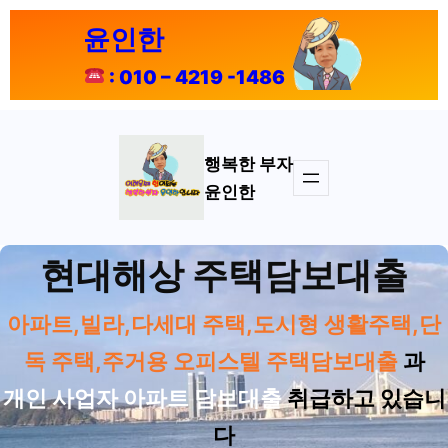
콘
윤인한
텐
츠
: 010 – 4219 -1486
로
바
로
가
행복한 부자
기
윤인한
현대해상 주택담보대출
아파트,빌라,다세대 주택,도시형 생활주택,단
독 주택,주거용 오피스텔 주택담보대출
과
개인 사업자 아파트 담보대출
취급하고 있습니
다