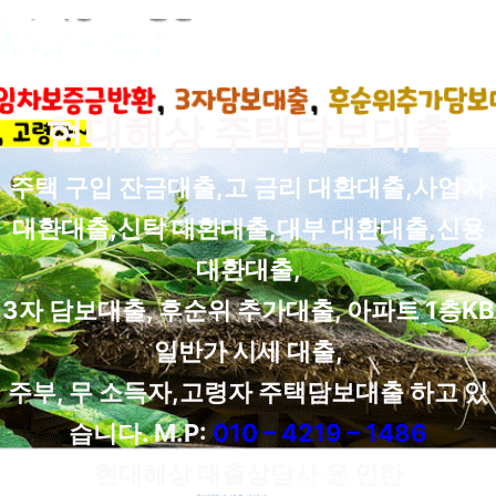
현대해상 주택담보대출
주택 구입 잔금대출,고 금리 대환대출,사업자
대환대출,신탁 대환대출,대부 대환대출,신용
대환대출,
3자 담보대출, 후순위 추가대출, 아파트 1층KB
일반가 시세 대출,
주부, 무 소득자,고령자 주택담보대출 하고 있
습니다. M.P:
010 – 4219 – 1486
현대해상 대출상담사 윤 인한