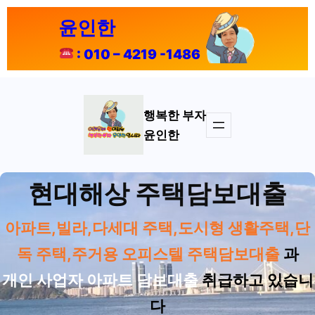
콘
윤인한
텐
츠
: 010 – 4219 -1486
로
바
로
가
행복한 부자
기
윤인한
현대해상 주택담보대출
아파트,빌라,다세대 주택,도시형 생활주택,단
독 주택,주거용 오피스텔 주택담보대출
과
개인 사업자 아파트 담보대출
취급하고 있습니
다