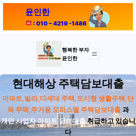
콘
윤인한
텐
츠
: 010 – 4219 -1486
로
바
로
가
행복한 부자
기
윤인한
현대해상 주택담보대출
아파트,빌라,다세대 주택,도시형 생활주택,단
독 주택,주거용 오피스텔 주택담보대출
과
개인 사업자 아파트 담보대출
취급하고 있습니
다