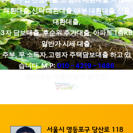
대환대출,신탁 대환대출,대부 대환대출,신용
대환대출,
3자 담보대출, 후순위 추가대출, 아파트 1층KB
일반가 시세 대출,
주부, 무 소득자,고령자 주택담보대출 하고 있
습니다. M.P:
010 – 4219 – 1486
현대해상 대출상담사 윤 인한