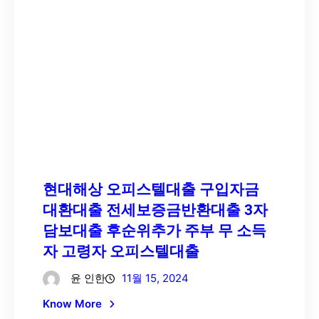
현대해상 오피스텔대출 구입자금
대환대출 전세보증금반환대출 3자
담보대출 후순위추가 주부 무 소득
자 고령자 오피스텔대출
윤 인한
11월 15, 2024
Know More