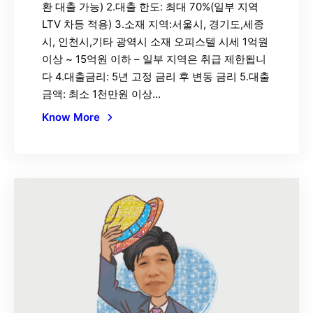
환 대출 가능) 2.대출 한도: 최대 70%(일부 지역
LTV 차등 적용) 3.소재 지역:서울시, 경기도,세종
시, 인천시,기타 광역시 소재 오피스텔 시세 1억원
이상 ~ 15억원 이하 – 일부 지역은 취급 제한됩니
다 4.대출금리: 5년 고정 금리 후 변동 금리 5.대출
금액: 최소 1천만원 이상…
Know More