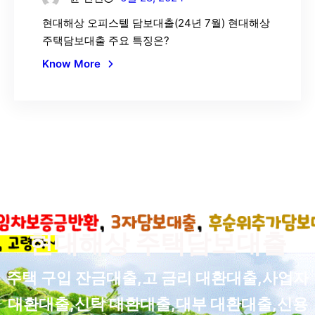
현대해상 오피스텔 담보대출(24년 7월) 현대해상
주택담보대출 주요 특징은?
Know More
현대해상 주택담보대출
주택 구입 잔금대출,고 금리 대환대출,사업자
대환대출,신탁 대환대출,대부 대환대출,신용