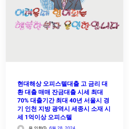
현대해상 오피스텔대출 고 금리 대
환 대출 매매 잔금대출 시세 최대
70% 대출기간 최대 40년 서울시 경
기 인천 지방 광역시 세종시 소재 시
세 1억이상 오피스텔
윤 인한
6월 28, 2024