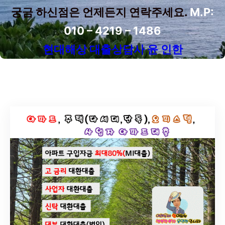
궁금 하신점은 언제든지 연락주세요.
M.P:
010 – 4219 – 1486
현대해상 대출상담사 윤 인한