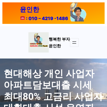
콘
윤인한
텐
츠
: 010 – 4219 -1486
로
바
로
가
행복한 부자
기
윤인한
현대해상 개인 사업자
아파트담보대출 시세
최대80% 고금리 사업자